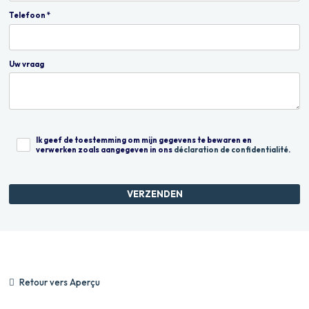
Telefoon *
Uw vraag
Ik geef de toestemming om mijn gegevens te bewaren en
verwerken zoals aangegeven in ons
déclaration de confidentialité
.
VERZENDEN
Retour vers Aperçu